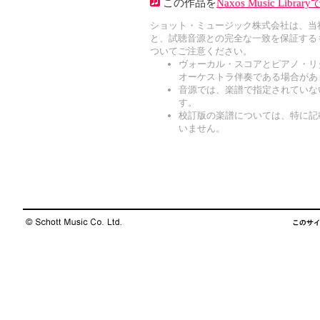
この作品を
Naxos Music Libr
ショット・ミュージック株式会社は、当
と、試聴音源との完全な一致を保証する
ついてご注意ください。
ヴォーカル・スコアとピアノ・リ
オーケストラ伴奏である場合があ
音源では、楽譜で指定されていな
す。
校訂版の楽譜については、特に記
いません。