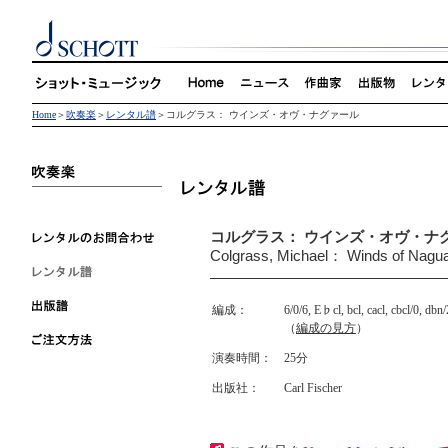
Home
＞
吹奏楽
＞
レンタル譜
＞コルグラス： ウインズ・オヴ・ナグァール
コルグラス： ウインズ・オヴ・ナ
Colgrass, Michael： Winds of Nagua
編成：
6/0/6, E♭cl, bcl, cacl, cbcl/0, dbn
（
編成の見方
）
演奏時間：
25分
出版社：
Carl Fischer