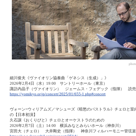
phot
細川俊夫《ヴァイオリン協奏曲「ゲネシス（生成）」》
2026年2月4日（水）19:00 サントリーホール（東京）
諏訪内晶子（ヴァイオリン） ジェームス・フェデック（指揮） 読売
https://yomikyo.or.jp/concert/2025/01/655-1.php#concert
ヴォーン=ウィリアムズ／マシューズ《暗愁のパストラル》チェロと室
の【日本初演】
久石譲《おくりびと》チェロとオーケストラのための
2026年2月7日（土）14:00 横浜みなとみらいホール（神奈川）
宮田大（チェロ） 大井剛史（指揮） 神奈川フィルハーモニー管弦楽