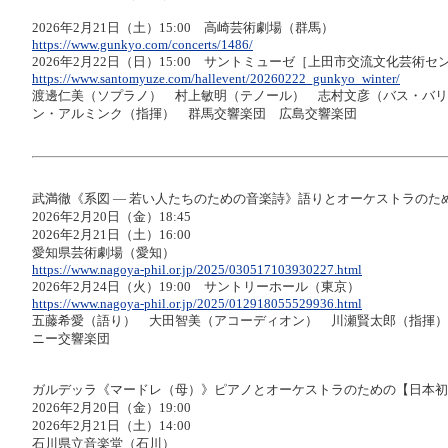
2026年2月21日（土）15:00 高崎芸術劇場（群馬）
https://www.gunkyo.com/concerts/1486/
2026年2月22日（日）15:00 サントミューゼ［上田市交流文化芸術
https://www.santomyuze.com/hallevent/20260222_gunkyo_winter/
渡邊仁美（ソプラノ） 村上敏明（テノール） 志村文彦（バス・バリ
ン・アルミンク（指揮） 群馬交響楽団 広島交響楽団
武満徹《系図 ― 若い人たちのための音楽詩》語りとオーケストラのた
2026年2月20日（金）18:45
2026年2月21日（土）16:00
愛知県芸術劇場（愛知）
https://www.nagoya-phil.or.jp/2025/030517103930227.html
2026年2月24日（火）19:00 サントリーホール（東京）
https://www.nagoya-phil.or.jp/2025/012918055529936.html
五藤希愛（語り） 大田智美（アコーディオン） 川瀬賢太郎（指揮）
ニー交響楽団
ガルデッラ《マードレ（母）》ピアノとオーケストラのための【日本初
2026年2月20日（金）19:00
2026年2月21日（土）14:00
石川県立音楽堂（石川）