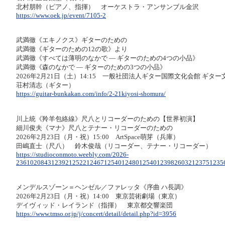
北村朋幹（ピアノ、指揮） オーケストラ・アンサンブル金沢
https://www.oek.jp/event/7105-2
武満徹《エキノクス》ギターのための
武満徹《ギターのための12の歌》より
武満徹《すべては薄明のなかで ― ギターのための4つの小品》
武満徹《森のなかで ― ギターのための3つの小品》
2026年2月21日（土）14:15 一般社団法人ギター国際文化会館 ギタ
荘村清志（ギター）
https://guitar-bunkakan.com/info/2-21kiyosi-shomura/
川上統《羚羊包絡線》尺八とリコーダーのための【世界初演】
細川俊夫《マナ》尺八とテナー・リコーダーのための
2026年2月23日（月・祝）15:00 ArtSpace萌芽（兵庫）
田嶋直士（尺八） 鈴木俊哉（リコーダー、テナー・リコーダー）
https://studioconmoto.weebly.com/2026-
236102084312392125221246712540124801254012398260321237512356
メンデルスゾーン＝ヘンゼル／ファレッタ《序曲 ハ長調》
2026年2月23日（月・祝）14:00 東京芸術劇場（東京）
デイヴィッド・レイランド（指揮） 東京都交響楽団
https://www.tmso.or.jp/j/concert/detail/detail.php?id=3956