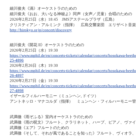
細川俊夫《渦》オーケストラのための
細川俊夫《おお、大いなる神秘よ》同声（女声／児童）合唱のための
2026年2月25日（水）18:45 JMSアステールプラザ（広島）
クリスティアン・アルミンク（指揮） 広島交響楽団 エリザベト音楽
http://hirokyo.or.jp/concert/discovery
細川俊夫《開花 II》オーケストラのための
2026年2月25日（水）19:30
https://www.mphil.de/en/concerts-tickets/calendar/concerts/hosokawa-beet
25-4896
2026年2月26日（木）19:30
https://www.mphil.de/en/concerts-tickets/calendar/concerts/hosokawa-beet
26-4897
2026年2月27日（金）19:30
https://www.mphil.de/en/concerts-tickets/calendar/concerts/hosokawa-beet
27-4898
イザールフィルハーモニー（ミュンヘン, ドイツ）
アントネッロ・マナコルダ（指揮） ミュンヘン・フィルハーモニー管
武満徹《雨ぞふる》室内オーケストラのための
武満徹《雨の呪文》フルート、クラリネット、ハープ、ピアノ、ヴァイ
武満徹《エア》フルートのための
武満徹《そして、それが風であることを知った》フルート、ヴィオラ、