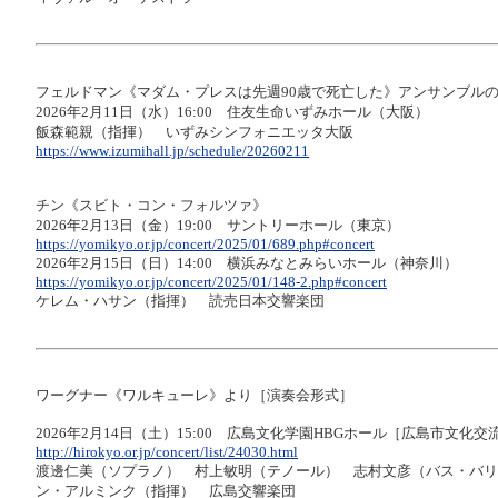
フェルドマン《マダム・プレスは先週90歳で死亡した》アンサンブル
2026年2月11日（水）16:00 住友生命いずみホール（大阪）
飯森範親（指揮） いずみシンフォニエッタ大阪
https://www.izumihall.jp/schedule/20260211
チン《スビト・コン・フォルツァ》
2026年2月13日（金）19:00 サントリーホール（東京）
https://yomikyo.or.jp/concert/2025/01/689.php#concert
2026年2月15日（日）14:00 横浜みなとみらいホール（神奈川）
https://yomikyo.or.jp/concert/2025/01/148-2.php#concert
ケレム・ハサン（指揮） 読売日本交響楽団
ワーグナー《ワルキューレ》より［演奏会形式］
2026年2月14日（土）15:00 広島文化学園HBGホール［広島市文化
http://hirokyo.or.jp/concert/list/24030.html
渡邊仁美（ソプラノ） 村上敏明（テノール） 志村文彦（バス・バリ
ン・アルミンク（指揮） 広島交響楽団