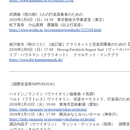
https://www.kanaphil.or.jp/concert/3514/
武満徹《雨の樹》3人の打楽器奏者のための
2026年2月8日（日）14:30 東京藝術大学奏楽堂（東京）
松下真奈 小山真輝 齋藤龍（以上打楽器）
https://www.geidai.ac.jp/container/sogakudo/151510.html
細川俊夫《秋のうた》［改訂版］クラリネットと弦楽四重奏のための【
2026年2月8日（日）17:00 Herzog-Friedrich-August Saal（ヴィ
イプ・ハウスマン（クラリネット） クァルテット・インテグラ
https://www.die-kammermusik.de/
［国際音楽祭NIPPON2026］
ハイドン／ランドン《ヴァイオリン協奏曲 イ長調》
ペルト《フラトレス》ヴァイオリン、弦楽オーケストラ、打楽器のため
2026年2月10日（火）19:00 東海市芸術劇場（愛知）
https://imfn.japanarts.jp/program/tokai-orchestra/
2026年2月11日（水）17:00 横浜みなとみらいホール（神奈川）
https://imfn.japanarts.jp/program/yokohama-orchestra/
諏訪内晶子（ヴァイオリン） サッシャ・ゲッツェル（指揮） 国際音楽
ィヴァル・オーケストラ