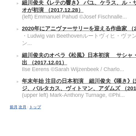
細川俊夫《レテの響き》 パユ、ケラス、ル・
オが初演
（2017.12.28）
(left) Emmanuel Pahud ©Josef Fischnalle...
2020年にアニヴァーサリーを迎える作曲家
（2
・Ludwig van Beethovenルートヴィヒ・
ン...
細川俊夫のオペラ《松風》日本初演 サシャ
出
（2017.12.01）
Ilse Eerens ©Sarah Wijzenbeek / Charlo...
年末年始 注目の日本初演 細川俊夫《嘆き》
ジ、バルタカス、ヴィトマン、アダムズ
（201
(upper left) Mark-Anthony Turnage, ©Phi...
前月
次月
トップ
|