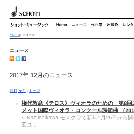
Home
＞ニュース
ニュース
2017年 12月のニュース
前月
次月
トップ
|
権代敦彦《テロス》ヴィオラのための 第8回
メット国際ヴィオラ・コンクール課題曲
（201
© Kaz ishikawa モスクワで新年1月25日か
回ユ...