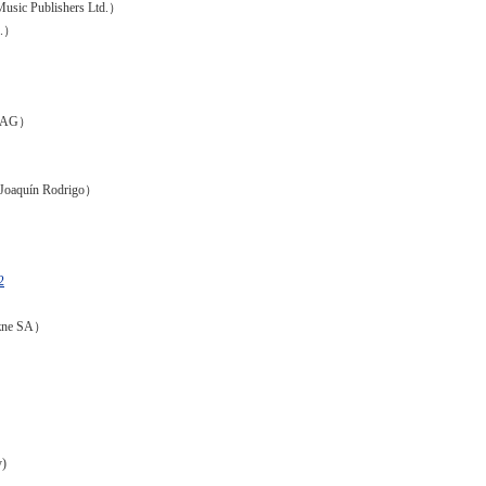
Publishers Ltd.）
.）
 AG）
uín Rodrigo）
2
ne SA）
)